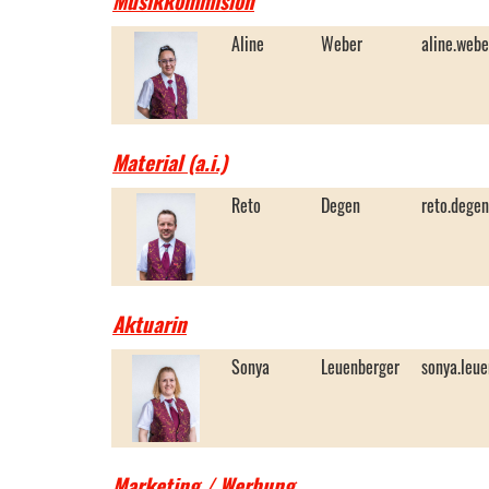
Musikkommision
Aline
Weber
aline.web
Material (a.i.)
Reto
Degen
reto.dege
Aktuarin
Sonya
Leuenberger
sonya.leu
Marketing / Werbung