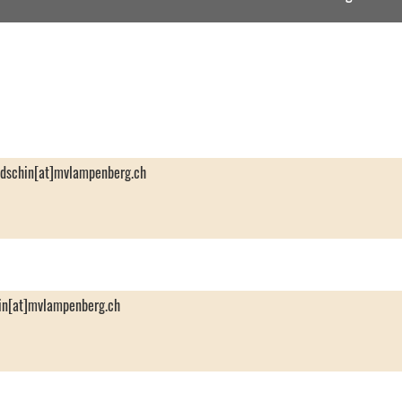
andschin[at]mvlampenberg.ch
sin[at]mvlampenberg.ch