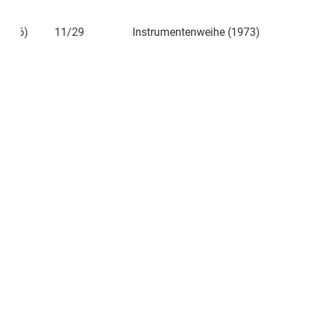
11/29
Instrumentenweihe (1973)
12/